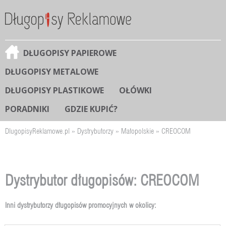
DŁUGOPISY PAPIEROWE
DŁUGOPISY METALOWE
DŁUGOPISY PLASTIKOWE
OŁÓWKI
PORADNIKI
GDZIE KUPIĆ?
DlugopisyReklamowe.pl
»
Dystrybutorzy
»
Małopolskie
»
CREOCOM
Dystrybutor długopisów: CREOCOM
Inni dystrybutorzy długopisów promocyjnych w okolicy: