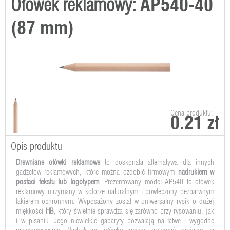
Ołówek reklamowy:
AP540-40
(87 mm)
Cena produktu:
0.21 zł
Opis produktu
Drewniane ołówki reklamowe
to doskonała alternatywa dla innych
gadżetów reklamowych, które można ozdobić firmowym
nadrukiem w
postaci tekstu lub logotypem
. Prezentowany model AP540 to ołówek
reklamowy utrzymany w kolorze naturalnym i powleczony bezbarwnym
lakierem ochronnym. Wyposażony został w uniwersalny rysik o dużej
miękkości
HB
, który świetnie sprawdza się zarówno przy rysowaniu, jak
i w pisaniu. Jego niewielkie gabaryty pozwalają na łatwe i wygodne