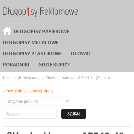
DŁUGOPISY PAPIEROWE
DŁUGOPISY METALOWE
DŁUGOPISY PLASTIKOWE
OŁÓWKI
PORADNIKI
GDZIE KUPIĆ?
DlugopisyReklamowe.pl
»
Ołówki drewniane
»
AP540-40 (87 mm)
« Powrót do poprzedniej strony
SZUKAJ