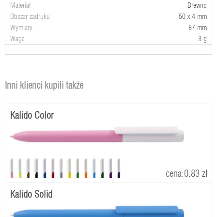
Materiał
Drewno
Obszar zadruku
50 x 4 mm
Wymiary
87 mm
Waga
3 g
Inni klienci kupili także
Kalido Color
cena:0.83 zł
Kalido Solid