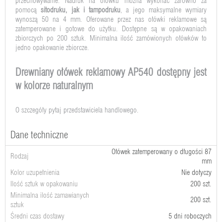
przechowywanie. Nadruk na ołówku można wykonać zarówno za
pomocą
sitodruku, jak i tampodruku
, a jego maksymalne wymiary
wynoszą 50 na 4 mm. Oferowane przez nas ołówki reklamowe są
zatemperowane i gotowe do użytku. Dostępne są w opakowaniach
zbiorczych po 200 sztuk. Minimalna ilość zamówionych ołówków to
jedno opakowanie zbiorcze.
Drewniany ołówek reklamowy AP540 dostępny jest
w kolorze naturalnym
O szczegóły pytaj przedstawiciela handlowego.
Dane techniczne
Ołówek zatemperowany o długości 87
Rodzaj
mm
Kolor uzupełnienia
Nie dotyczy
Ilość sztuk w opakowaniu
200 szt.
Minimalna ilość zamawianych
200 szt.
sztuk
Średni czas dostawy
5 dni roboczych